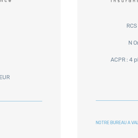
RCS 
N O
ACPR : 4 
 EUR
NOTRE BUREAU A VA