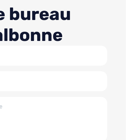
e bureau
albonne