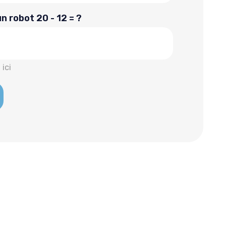
un robot
20 - 12 = ?
 ici