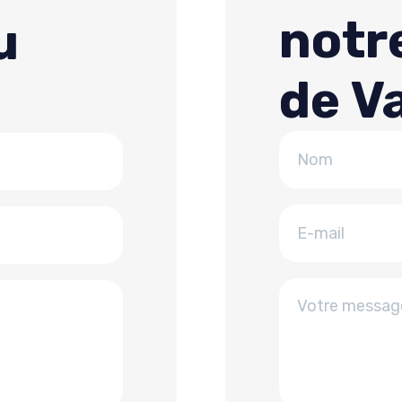
notr
u
de V