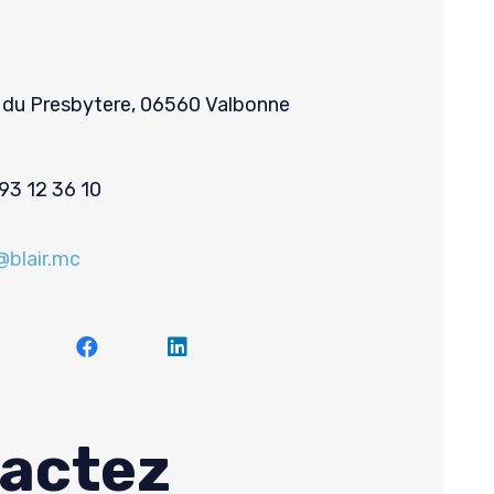
 du Presbytere, 06560 Valbonne
e
93 12 36 10
a@blair.mc
actez